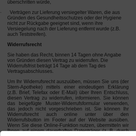
überschritten würde,
·
Verträgen zur Lieferung versiegelter Waren, die aus
Gründen des Gesundheitsschutzes oder der Hygiene
nicht zur Rückgabe geeignet sind, wenn ihre
Versiegelung nach der Lieferung entfernt wurde (z.B.
auch Teststreifen).
Widerrufsrecht
Sie haben das Recht, binnen 14 Tagen ohne Angabe
von Gründen diesen Vertrag zu widerrufen. Die
Widerrufsfrist beträgt 14 Tage ab dem Tag des
Vertragsabschlusses.
Um Ihr Widerrufsrecht auszuüben, müssen Sie uns (der
Stern-Apotheke) mittels einer eindeutigen Erklärung
(z.B. Brief, Telefax oder E-Mail) über Ihren Entschluss,
diesen Vertrag zu widerrufen, informieren. Sie können
das beigefügte Muster-Widerrufsformular verwenden,
das jedoch nicht vorgeschrieben ist. Sie können Ihr
Widerrufsrecht auch online unter über den
Widerrufsbutton im Footer auf der Website ausüben.
Wenn Sie diese Online-Funktion nutzen, übermitteln wir
Ihnen auf einem dauerhaften Datenträger (z. B. durch