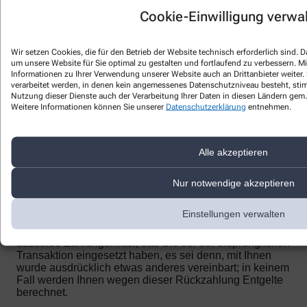
eine E-Mail) unverzüglich eine Eingangsbestätigung mit
Informationen zum Inhalt der Widerrufserklärung sowie
Cookie-Einwilligung verwa
dem Datum und der Uhrzeit ihres Eingangs.
Zur Wahrung der Widerrufsfrist reicht es aus, dass Sie
Wir setzen Cookies, die für den Betrieb der Website technisch erforderlich sind.
die Mitteilung über die Ausübung des Widerrufsrechts
um unsere Website für Sie optimal zu gestalten und fortlaufend zu verbessern. M
vor Ablauf der Widerrufsfrist absenden.
Informationen zu Ihrer Verwendung unserer Website auch an Drittanbieter weiter.
verarbeitet werden, in denen kein angemessenes Datenschutzniveau besteht, stimm
Folgen des Widerrufs
Nutzung dieser Dienste auch der Verarbeitung Ihrer Daten in diesen Ländern gem. 
Weitere Informationen können Sie unserer
Datenschutzerklärung
entnehmen.
Wenn Sie diesen Vertrag widerrufen, haben wir Ihnen
alle Zahlungen, die wir von Ihnen erhalten haben,
einschließlich der Lieferkosten (mit Ausnahme der
Alle akzeptieren
zusätzlichen Kosten, die sich daraus ergeben, dass Sie
eine andere Art der Lieferung, als die von uns
angebotene, günstigste Standardlieferung gewählt
Nur notwendige akzeptieren
haben), unverzüglich und spätestens binnen vierzehn
Tagen ab dem Tag zurückzuzahlen, an dem die
Einstellungen verwalten
Mitteilung über Ihren Widerruf dieses Vertrags bei uns
eingegangen ist. Für diese Rückzahlung verwenden wir
dasselbe Zahlungsmittel, das Sie bei der ursprünglichen
Transaktion eingesetzt haben, es sei denn, mit Ihnen
wurde ausdrücklich etwas anderes vereinbart; in keinem
Fall werden Ihnen wegen dieser Rückzahlung Entgelte
berechnet.