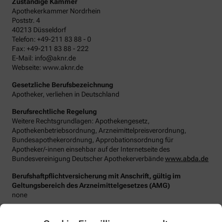
Zuständige Kammer
Apothekerkammer Nordrhein
Poststr. 4
40213 Düsseldorf
Telefon: +49-211 83 88 - 0
Fax: +49-211 83 88 - 222
E-Mail: info@aknr.de
Webseite: www.aknr.de
Gesetzliche Berufsbezeichnung
Apotheker, verliehen in Deutschland
Berufsrechtliche Regelung
Weitere Rechtsgrundlagen: Apothekengesetz,
Apothekenbetriebsordnung, Arzneimittelpreisverordnung,
Bundesapothekerordnung, Approbationsordnung für
Apotheker/-innen einsehbar auf der Internetseite des
Bundesvereinigung Deutscher Apothekerverbände
www.abda.de
Berufshaftpflichtversicherung mit Anschrift, gültig im
Geltungsbereich des Arzneimittelgesetzes (AMG)
none
Datenschutzbeauftragter
:
Den/Die betriebliche/-n Datenschutzbeauftragte/-n unserer