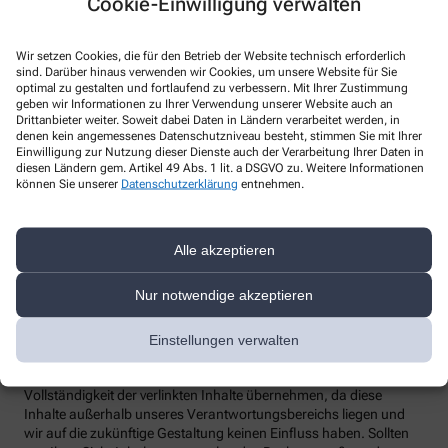
Cookie-Einwilligung verwalten
Apotheke können Sie hier erreichen:
Wir setzen Cookies, die für den Betrieb der Website technisch erforderlich
sind. Darüber hinaus verwenden wir Cookies, um unsere Website für Sie
Telefon
:
optimal zu gestalten und fortlaufend zu verbessern. Mit Ihrer Zustimmung
Fax
:
geben wir Informationen zu Ihrer Verwendung unserer Website auch an
Email
:
Drittanbieter weiter. Soweit dabei Daten in Ländern verarbeitet werden, in
Website
:
denen kein angemessenes Datenschutzniveau besteht, stimmen Sie mit Ihrer
Einwilligung zur Nutzung dieser Dienste auch der Verarbeitung Ihrer Daten in
Weitere Hinweise
diesen Ländern gem. Artikel 49 Abs. 1 lit. a DSGVO zu. Weitere Informationen
können Sie unserer
Datenschutzerklärung
entnehmen.
Streitschlichtung
Wir sind weder verpflichtet noch bereit, an einem
Streitbeilegungsverfahren vor einer Verbraucherschlichtungsstelle
Alle akzeptieren
teilzunehmen.
Nur notwendige akzeptieren
Haftung
Wir sind für unsere Inhalte verantwortlich. Alle Inhalte werden mit
der gebotenen Sorgfalt und nach bestem Wissen erstellt. Soweit
Einstellungen verwalten
wir mittels Links auf Internetseiten Dritter verweisen, können wir
keine Gewähr für die fortwährende Aktualität, Richtigkeit und
Vollständigkeit der verlinkten Inhalte übernehmen, da diese
Inhalte außerhalb unseres Verantwortungsbereichs liegen und
wir auf die zukünftige Gestaltung keinen Einfluss haben. Sollten