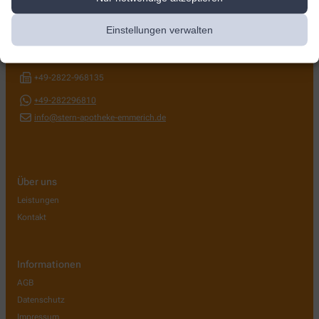
Stern-Apotheke
Einstellungen verwalten
Speelberger Straße 4
,
46446
Emmerich
+49-2822-96810
+49-2822-968135
+49-282296810
info@stern-apotheke-emmerich.de
Über uns
Leistungen
Kontakt
Informationen
AGB
Datenschutz
Impressum